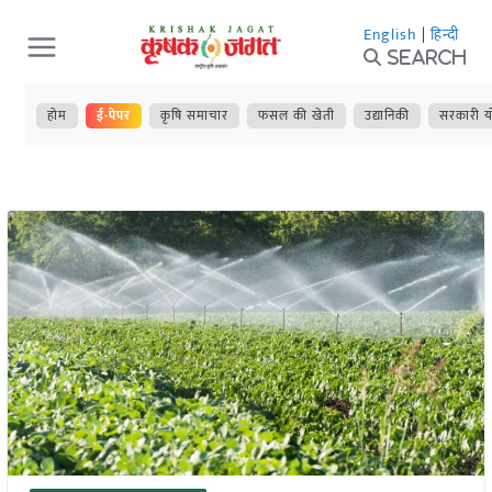
Skip
English
|
हिन्दी
to
Search
content
होम
ई-पेपर
कृषि समाचार
फसल की खेती
उद्यानिकी
सरकारी य