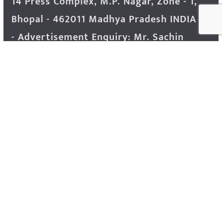
14 Press Complex, M.P. Nagar, Zone - 1,
Bhopal - 462011 Madhya Pradesh INDIA ---
- Advertisement Enquiry: Mr. Sachin
Bondriya, +91 9826021837
Phone: (0755) 4248100
Farmer Help Line- 6262166222
Email: info@krishakjagat.org
Website: https://www.krishakjagat.org/
Copyright © 2026
Krishak Jagat (कृषक जगत)
. All rights
reserved.
Theme:
ColorMag Pro
by ThemeGrill. Powered by
WordPress
.