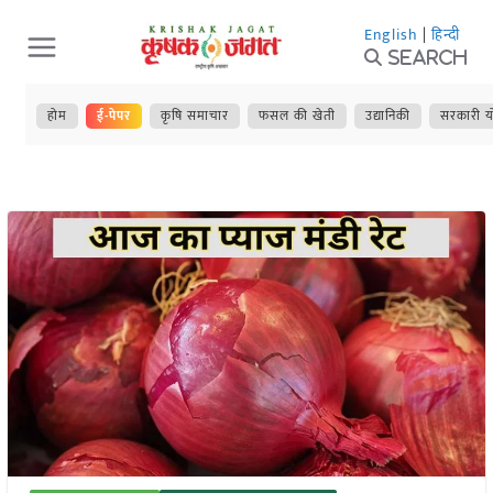
Skip
English
|
हिन्दी
to
Search
content
होम
ई-पेपर
कृषि समाचार
फसल की खेती
उद्यानिकी
सरकारी य