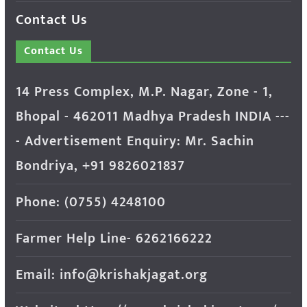
Contact Us
Contact Us
14 Press Complex, M.P. Nagar, Zone - 1,
Bhopal - 462011 Madhya Pradesh INDIA ---
- Advertisement Enquiry: Mr. Sachin
Bondriya, +91 9826021837
Phone: (0755) 4248100
Farmer Help Line- 6262166222
Email: info@krishakjagat.org