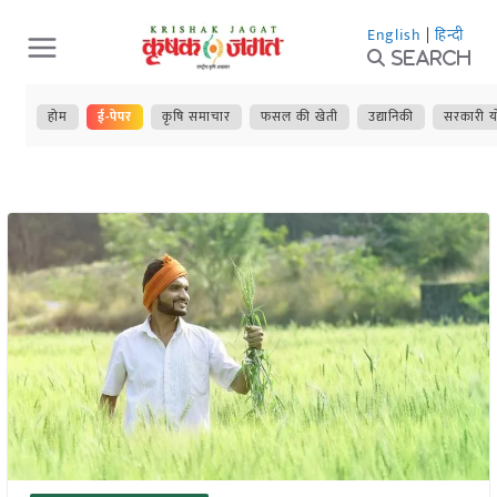
Skip
English
|
हिन्दी
to
Search
content
होम
ई-पेपर
कृषि समाचार
फसल की खेती
उद्यानिकी
सरकारी य