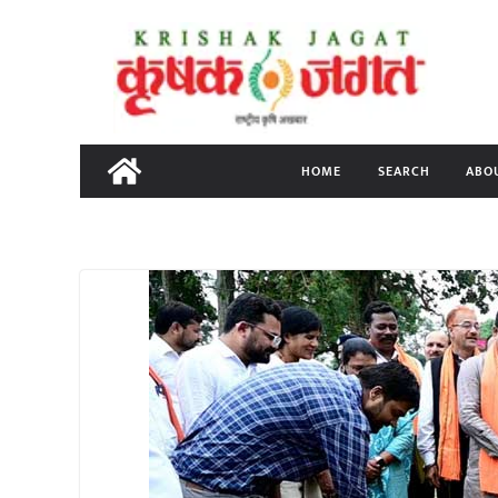
Skip
to
content
HOME
SEARCH
ABO