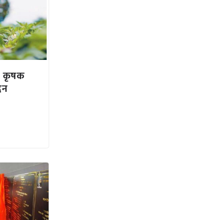
तम कृषक
दन