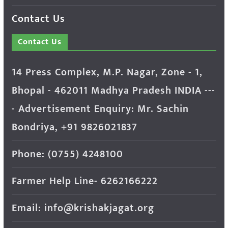
Contact Us
Contact Us
14 Press Complex, M.P. Nagar, Zone - 1,
Bhopal - 462011 Madhya Pradesh INDIA ---
- Advertisement Enquiry: Mr. Sachin
Bondriya, +91 9826021837
Phone: (0755) 4248100
Farmer Help Line- 6262166222
Email: info@krishakjagat.org