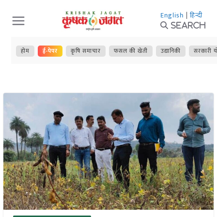
Skip
English
|
हिन्दी
to
Search
content
होम
ई-पेपर
कृषि समाचार
फसल की खेती
उद्यानिकी
सरकारी य