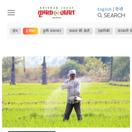
Skip
English
|
हिन्दी
to
Search
content
होम
ई-पेपर
कृषि समाचार
फसल की खेती
उद्यानिकी
सरकारी य