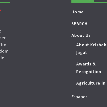
Home
SEARCH
k
About Us
her
The
About Krishak
edom
Jagat
gle
Awards &
Recognition
Agriculture in
E-paper