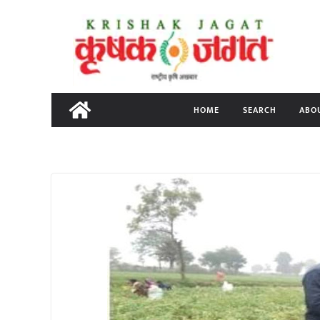
Skip
to
content
HOME
SEARCH
ABO