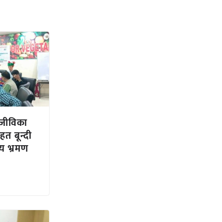
आजीविका
त बून्दी
ीय भ्रमण