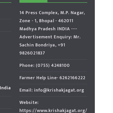
14 Press Complex, M.P. Nagar,
Zone - 1, Bhopal - 462011
Madhya Pradesh INDIA ----
Advertisement Enquiry: Mr.
Sachin Bondriya, +91
9826021837
Phone: (0755) 4248100
Farmer Help Line- 6262166222
 India
Email: info@krishakjagat.org
Website:
https://www.krishakjagat.org/