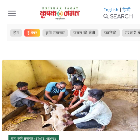
Skip
English
|
हिन्दी
to
Search
content
होम
ई-पेपर
कृषि समाचार
फसल की खेती
उद्यानिकी
सरकारी य
राज्य कृषि समाचार (STATE NEWS)