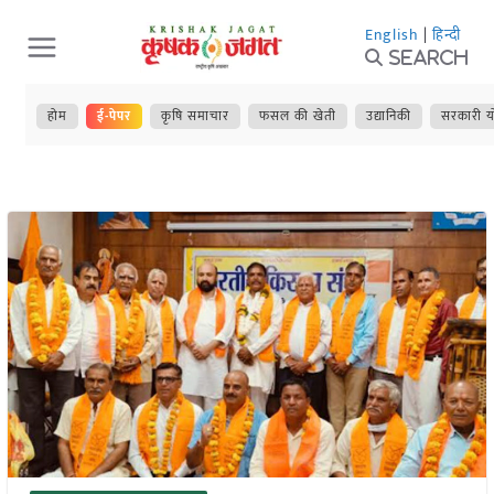
Skip
English
|
हिन्दी
to
Search
content
होम
ई-पेपर
कृषि समाचार
फसल की खेती
उद्यानिकी
सरकारी य