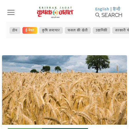
Skip
English
|
हिन्दी
to
Search
content
होम
ई-पेपर
कृषि समाचार
फसल की खेती
उद्यानिकी
सरकारी य