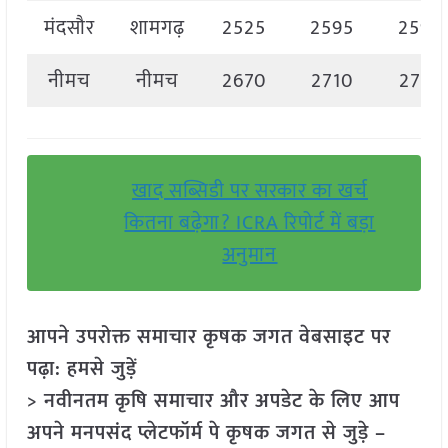
मंदसौर
शामगढ़
2525
2595
2595
नीमच
नीमच
2670
2710
2710
खाद सब्सिडी पर सरकार का खर्च
कितना बढ़ेगा? ICRA रिपोर्ट में बड़ा
अनुमान
आपने उपरोक्त समाचार कृषक जगत वेबसाइट पर
पढ़ा: हमसे जुड़ें
> नवीनतम कृषि समाचार और अपडेट के लिए आप
अपने मनपसंद प्लेटफॉर्म पे कृषक जगत से जुड़े –