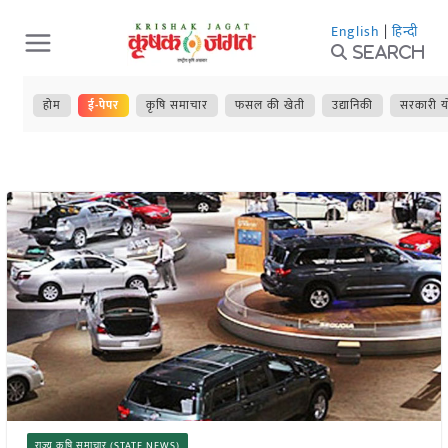
Skip
English
|
हिन्दी
to
Search
content
होम
ई-पेपर
कृषि समाचार
फसल की खेती
उद्यानिकी
सरकारी य
राज्य कृषि समाचार (STATE NEWS)