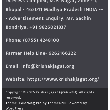
14 Press Complex, M.P. Nagar, Zone - 1,
Bhopal - 462011 Madhya Pradesh INDIA ---
- Advertisement Enquiry: Mr. Sachin
Bondriya, +91 9826021837
Phone: (0755) 4248100
Farmer Help Line- 6262166222
Email: info@krishakjagat.org
Website: https://www.krishakjagat.org/
Copyright © 2026
Krishak Jagat (कृषक जगत)
. All rights
reserved.
Theme:
ColorMag Pro
by ThemeGrill. Powered by
WordPress
.