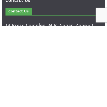
Contact Us
Contact Us
14 Press Complex, M.P. Nagar, Zone - 1,
Bhopal - 462011 Madhya Pradesh INDIA ---
- Advertisement Enquiry: Mr. Sachin
Bondriya, +91 9826021837
Phone: (0755) 4248100
Farmer Help Line- 6262166222
Email: info@krishakjagat.org
Website: https://www.krishakjagat.org/