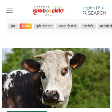
Skip
English
|
हिन्दी
to
Search
content
होम
ई-पेपर
कृषि समाचार
फसल की खेती
उद्यानिकी
सरकारी य