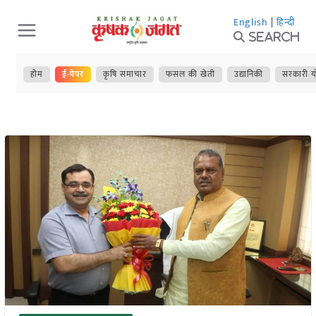
Skip
English
|
हिन्दी
to
Search
content
होम
ई-पेपर
कृषि समाचार
फसल की खेती
उद्यानिकी
सरकारी य