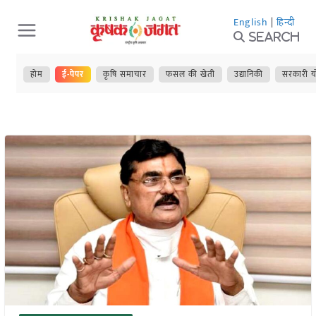
Skip
English
|
हिन्दी
to
Search
content
होम
ई-पेपर
कृषि समाचार
फसल की खेती
उद्यानिकी
सरकारी य