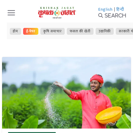
Skip
English
|
हिन्दी
to
Search
content
होम
ई-पेपर
कृषि समाचार
फसल की खेती
उद्यानिकी
सरकारी य