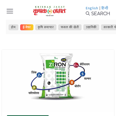
Skip
English
|
हिन्दी
to
Search
content
होम
ई-पेपर
कृषि समाचार
फसल की खेती
उद्यानिकी
सरकारी य