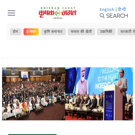
Skip
English
|
हिन्दी
to
Search
content
होम
ई-पेपर
कृषि समाचार
फसल की खेती
उद्यानिकी
सरकारी य