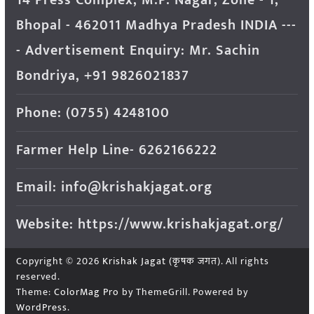
Bhopal - 462011 Madhya Pradesh INDIA ---
- Advertisement Enquiry: Mr. Sachin
Bondriya, +91 9826021837
Phone: (0755) 4248100
Farmer Help Line- 6262166222
Email: info@krishakjagat.org
Website: https://www.krishakjagat.org/
Copyright © 2026
Krishak Jagat (कृषक जगत)
. All rights
reserved.
Theme:
ColorMag Pro
by ThemeGrill. Powered by
WordPress
.