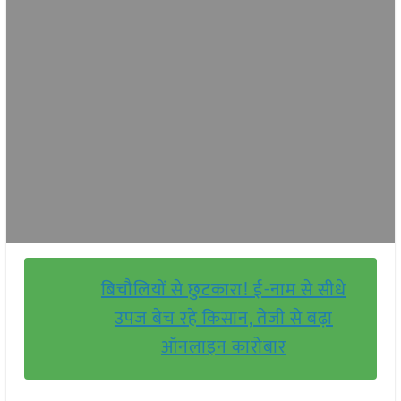
बिचौलियों से छुटकारा! ई-नाम से सीधे
उपज बेच रहे किसान, तेजी से बढ़ा
ऑनलाइन कारोबार