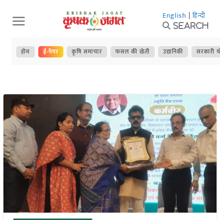
Skip
English
|
हिन्दी
to
Search
content
होम
ई-पेपर
कृषि समाचार
फसल की खेती
उद्यानिकी
सरकारी य