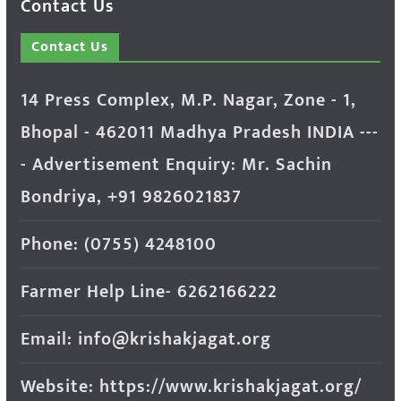
Contact Us
Contact Us
14 Press Complex, M.P. Nagar, Zone - 1,
Bhopal - 462011 Madhya Pradesh INDIA ---
- Advertisement Enquiry: Mr. Sachin
Bondriya, +91 9826021837
Phone: (0755) 4248100
Farmer Help Line- 6262166222
Email: info@krishakjagat.org
Website: https://www.krishakjagat.org/