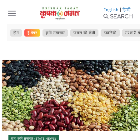
Skip
English
|
हिन्दी
to
Search
content
होम
ई-पेपर
कृषि समाचार
फसल की खेती
उद्यानिकी
सरकारी य
राज्य कृषि समाचार (STATE NEWS)