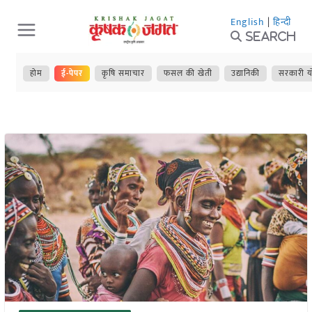
Skip
English
|
हिन्दी
to
Search
content
होम
ई-पेपर
कृषि समाचार
फसल की खेती
उद्यानिकी
सरकारी य