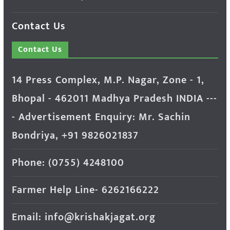
Contact Us
Contact Us
14 Press Complex, M.P. Nagar, Zone - 1,
Bhopal - 462011 Madhya Pradesh INDIA ---
- Advertisement Enquiry: Mr. Sachin
Bondriya, +91 9826021837
Phone: (0755) 4248100
Farmer Help Line- 6262166222
Email: info@krishakjagat.org