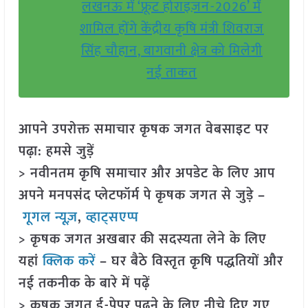
लखनऊ में ‘फ्रूट होराइज़न-2026’ में
शामिल होंगे केंद्रीय कृषि मंत्री शिवराज
सिंह चौहान, बागवानी क्षेत्र को मिलेगी
नई ताकत
आपने उपरोक्त समाचार कृषक जगत वेबसाइट पर
पढ़ा: हमसे जुड़ें
> नवीनतम कृषि समाचार और अपडेट के लिए आप
अपने मनपसंद प्लेटफॉर्म पे कृषक जगत से जुड़े –
गूगल न्यूज़
,
व्हाट्सएप्प
> कृषक जगत अखबार की सदस्यता लेने के लिए
यहां
क्लिक करें
– घर बैठे विस्तृत कृषि पद्धतियों और
नई तकनीक के बारे में पढ़ें
> कृषक जगत ई-पेपर पढ़ने के लिए नीचे दिए गए