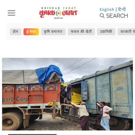
Skip
English
|
हिन्दी
to
Search
content
होम
ई-पेपर
कृषि समाचार
फसल की खेती
उद्यानिकी
सरकारी य