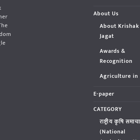
k
About Us
her
The
About Krishak
edom
Jagat
gle
Awards &
Recognition
Agriculture in
E-paper
CATEGORY
राष्ट्रीय कृषि समाच
(National