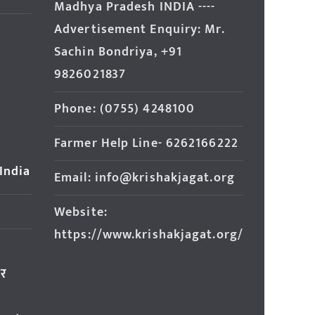
Madhya Pradesh INDIA ----
Advertisement Enquiry: Mr.
Sachin Bondriya, +91
9826021837
Phone: (0755) 4248100
Farmer Help Line- 6262166222
 India
Email: info@krishakjagat.org
Website:
https://www.krishakjagat.org/
ार