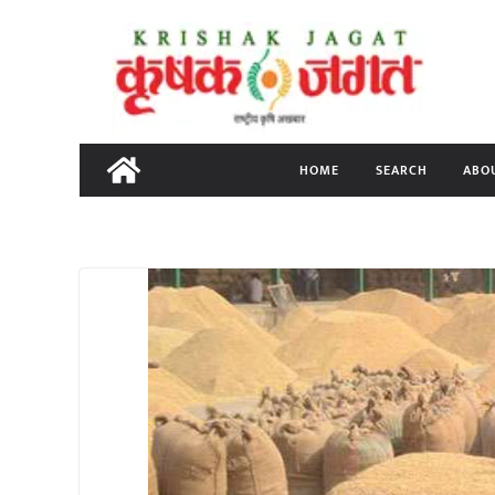
Skip
to
content
HOME
SEARCH
ABO