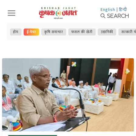
Skip
English
|
हिन्दी
to
Search
content
होम
ई-पेपर
कृषि समाचार
फसल की खेती
उद्यानिकी
सरकारी य