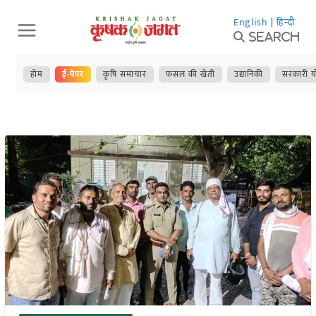
Skip
English
|
हिन्दी
to
Search
content
होम
ई-पेपर
कृषि समाचार
फसल की खेती
उद्यानिकी
सरकारी य