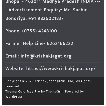
Bhopal - 462011 Madhya Pradesh INDIA ---
- Advertisement Enquiry: Mr. Sachin
Bondriya, +91 9826021837
Phone: (0755) 4248100
Farmer Help Line- 6262166222
Email: info@krishakjagat.org
Website: https://www.krishakjagat.org/
Copyright © 2026
Krishak Jagat (कृषक जगत)
. All rights
reserved.
Theme:
ColorMag Pro
by ThemeGrill. Powered by
WordPress
.