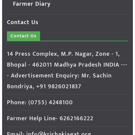
Farmer Diary
Contact Us
Contact Us
14 Press Complex, M.P. Nagar, Zone - 1,
Bhopal - 462011 Madhya Pradesh INDIA ---
- Advertisement Enquiry: Mr. Sachin
Bondriya, +91 9826021837
Phone: (0755) 4248100
Farmer Help Line- 6262166222
Email: info@krishakjagat.org