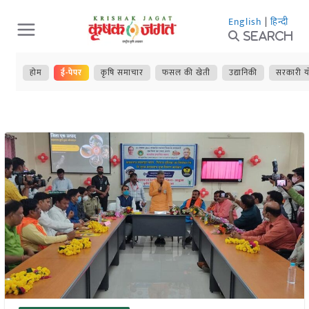
Skip
English
|
हिन्दी
to
Search
content
होम
ई-पेपर
कृषि समाचार
फसल की खेती
उद्यानिकी
सरकारी य