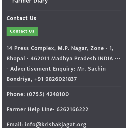
Farmer Diary
Contact Us
Contact Us
14 Press Complex, M.P. Nagar, Zone - 1,
Bhopal - 462011 Madhya Pradesh INDIA ---
- Advertisement Enquiry: Mr. Sachin
Bondriya, +91 9826021837
Phone: (0755) 4248100
Farmer Help Line- 6262166222
Email: info@krishakjagat.org