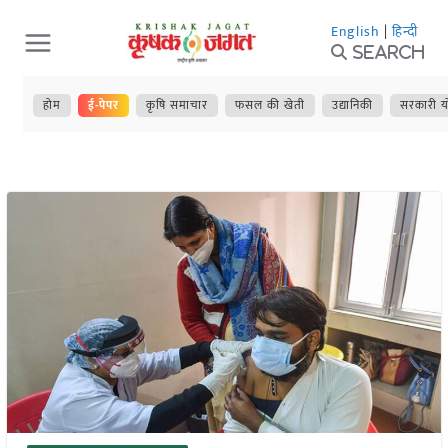
Skip
English
|
हिन्दी
to
Search
content
होम
ई-पेपर
कृषि समाचार
फसल की खेती
उद्यानिकी
सरकारी य