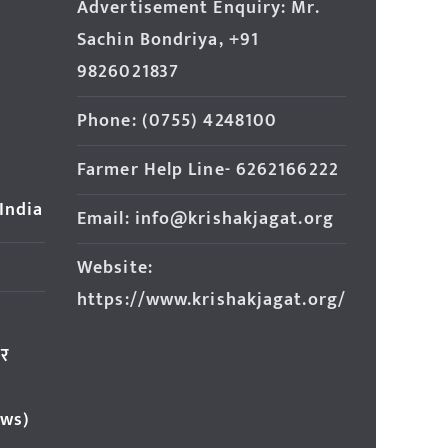
Advertisement Enquiry: Mr.
Sachin Bondriya, +91
9826021837
Phone: (0755) 4248100
Farmer Help Line- 6262166222
 India
Email: info@krishakjagat.org
Website:
https://www.krishakjagat.org/
ार
ews)