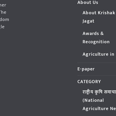
About Us
her
The
About Krishak
edom
Jagat
gle
Awards &
Recognition
Agriculture in
E-paper
CATEGORY
राष्ट्रीय कृषि समाच
(National
Agriculture N