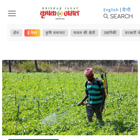
Skip
English
|
हिन्दी
to
Search
content
होम
ई-पेपर
कृषि समाचार
फसल की खेती
उद्यानिकी
सरकारी य