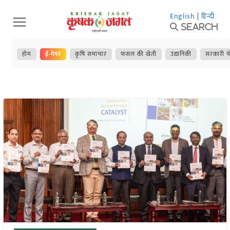
Skip
English
|
हिन्दी
to
Search
content
होम
ई-पेपर
कृषि समाचार
फसल की खेती
उद्यानिकी
सरकारी य