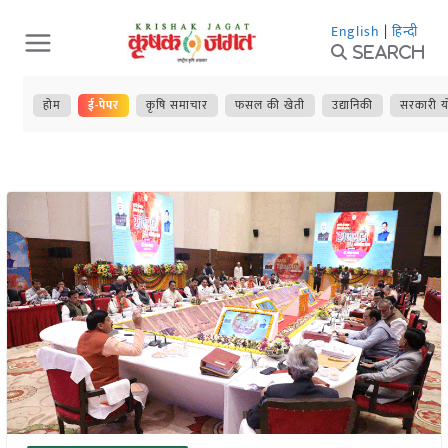
Skip
English
|
हिन्दी
to
Search
content
होम
ई-पेपर
कृषि समाचार
फसल की खेती
उद्यानिकी
सरकारी य