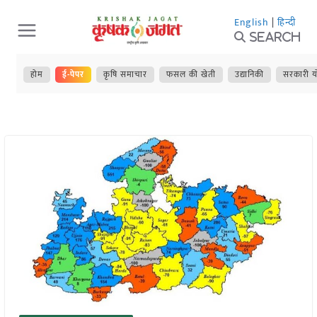
Skip
English
|
हिन्दी
to
Search
content
होम
ई-पेपर
कृषि समाचार
फसल की खेती
उद्यानिकी
सरकारी य