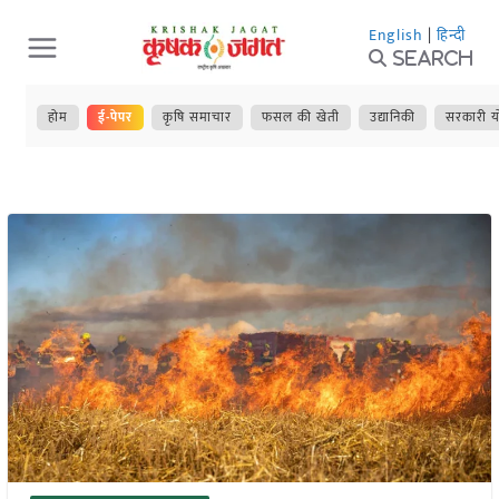
Skip
English
|
हिन्दी
to
Search
content
होम
ई-पेपर
कृषि समाचार
फसल की खेती
उद्यानिकी
सरकारी य