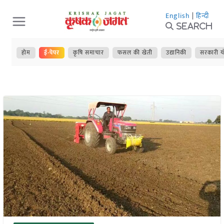
Skip
English
|
हिन्दी
to
Search
content
होम
ई-पेपर
कृषि समाचार
फसल की खेती
उद्यानिकी
सरकारी य