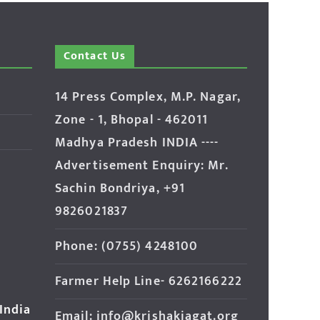
Contact Us
14 Press Complex, M.P. Nagar,
Zone - 1, Bhopal - 462011
Madhya Pradesh INDIA ----
Advertisement Enquiry: Mr.
Sachin Bondriya, +91
9826021837
Phone: (0755) 4248100
Farmer Help Line- 6262166222
 India
Email: info@krishakjagat.org