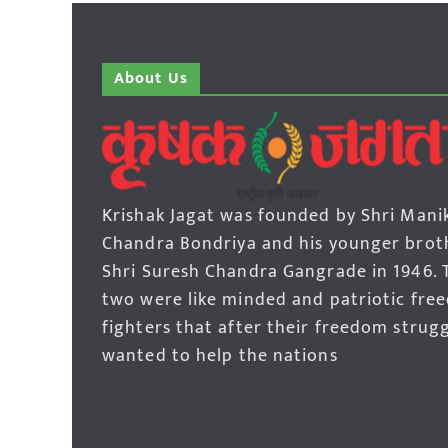
About Us
Krishak Jagat was founded by Shri Mani
Chandra Bondriya and his younger brot
Shri Suresh Chandra Gangrade in 1946. 
two were like minded and patriotic fre
fighters that after their freedom strug
wanted to help the nations