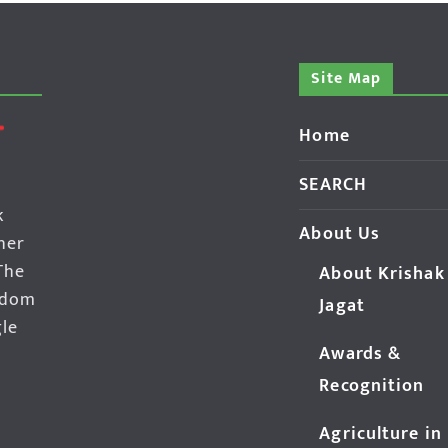
Site Map
Home
SEARCH
k
About Us
her
The
About Krishak
edom
Jagat
gle
Awards &
Recognition
Agriculture in