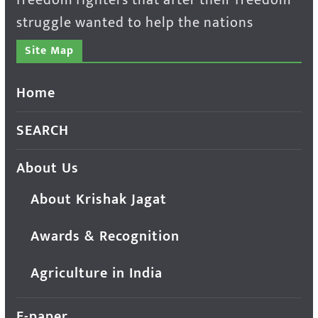
struggle wanted to help the nations
Site Map
Home
SEARCH
About Us
About Krishak Jagat
Awards & Recognition
Agriculture in India
E-paper