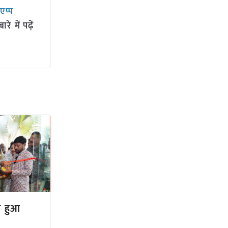
सएप्प
 में पढ़ें
ा हुआ