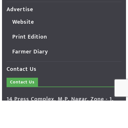
Advertise
Website
Print Edition
Farmer Diary
Contact Us
Contact Us
14 Press Complex, M.P. Nagar, Zone - 1,
Bhopal - 462011 Madhya Pradesh INDIA ---
- Advertisement Enquiry: Mr. Sachin