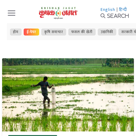
Skip
English
|
हिन्दी
to
Search
content
होम
ई-पेपर
कृषि समाचार
फसल की खेती
उद्यानिकी
सरकारी य