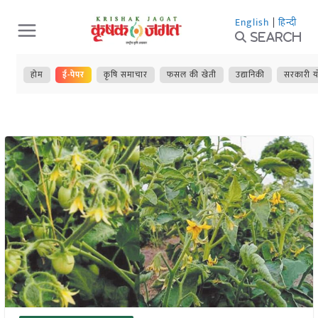
Skip
English
|
हिन्दी
to
Search
content
होम
ई-पेपर
कृषि समाचार
फसल की खेती
उद्यानिकी
सरकारी य