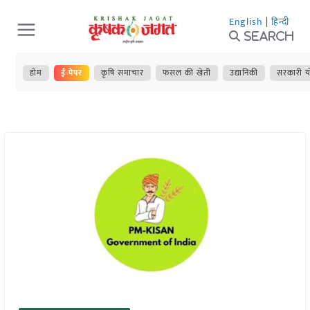
Skip
English
|
हिन्दी
to
Search
content
होम
ई-पेपर
कृषि समाचार
फसल की खेती
उद्यानिकी
सरकारी य