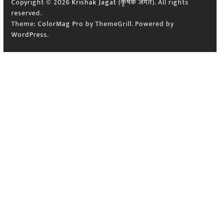
Copyright © 2026
Krishak Jagat (कृषक जगत)
. All rights
reserved.
Theme:
ColorMag Pro
by ThemeGrill. Powered by
WordPress
.