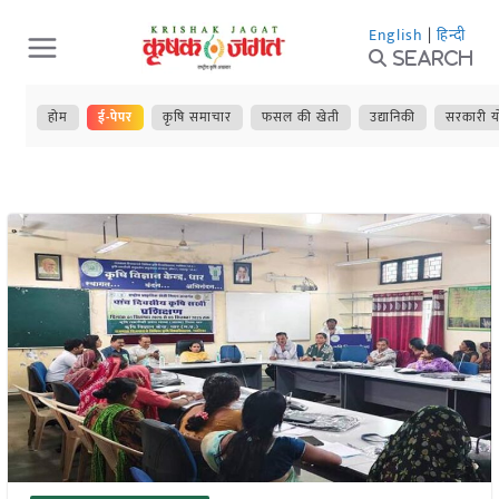
Skip
English
|
हिन्दी
to
Search
content
होम
ई-पेपर
कृषि समाचार
फसल की खेती
उद्यानिकी
सरकारी य