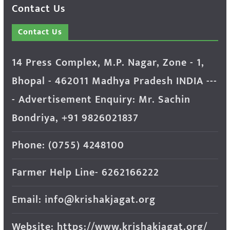
Contact Us
Contact Us
14 Press Complex, M.P. Nagar, Zone - 1,
Bhopal - 462011 Madhya Pradesh INDIA ---
- Advertisement Enquiry: Mr. Sachin
Bondriya, +91 9826021837
Phone: (0755) 4248100
Farmer Help Line- 6262166222
Email: info@krishakjagat.org
Website: https://www.krishakjagat.org/