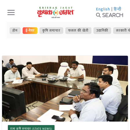
Skip
English
|
हिन्दी
to
Search
content
होम
ई-पेपर
कृषि समाचार
फसल की खेती
उद्यानिकी
सरकारी य
राज्य कृषि समाचार (STATE NEWS)