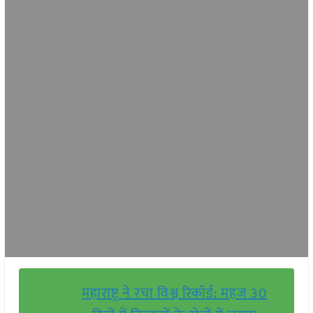
महाराष्ट्र ने रचा विश्व रिकॉर्ड: महज 30