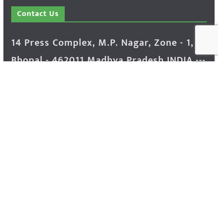
Contact Us
14 Press Complex, M.P. Nagar, Zone - 1,
Bhopal - 462011 Madhya Pradesh INDIA ---
- Advertisement Enquiry: Mr. Sachin
Bondriya, +91 9826021837
Phone: (0755) 4248100
Farmer Help Line- 6262166222
Email: info@krishakjagat.org
Website: https://www.krishakjagat.org/