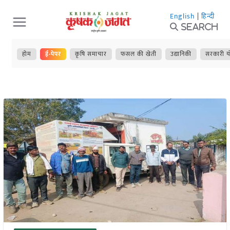
Skip
English
|
हिन्दी
to
Search
content
होम
ई-पेपर
कृषि समाचार
फसल की खेती
उद्यानिकी
सरकारी य