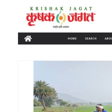
Skip
to
content
HOME
SEARCH
ABO