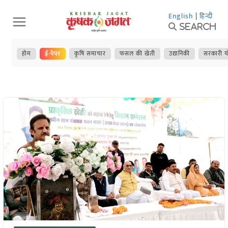
Skip
English
|
हिन्दी
to
Search
content
होम
ई-पेपर
कृषि समाचार
फसल की खेती
उद्यानिकी
सरकारी य