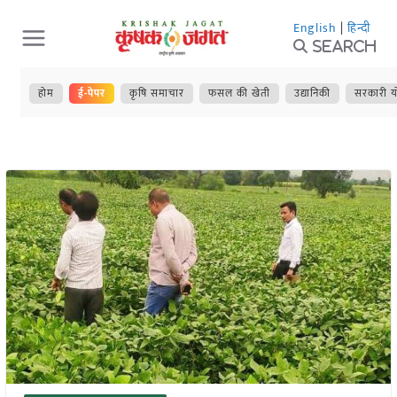
Skip
English
|
हिन्दी
to
Search
content
होम
ई-पेपर
कृषि समाचार
फसल की खेती
उद्यानिकी
सरकारी य