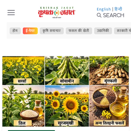
Skip
English
|
हिन्दी
to
Search
content
होम
ई-पेपर
कृषि समाचार
फसल की खेती
उद्यानिकी
सरकारी य