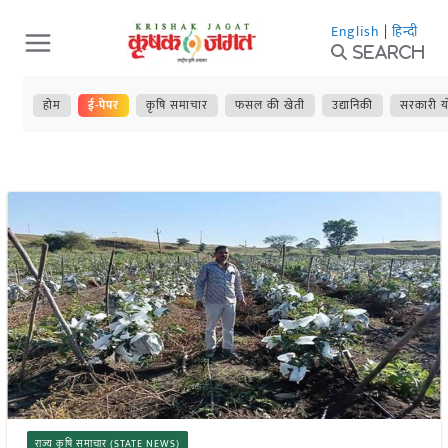
Skip
English
|
हिन्दी
to
Search
content
होम
ई-पेपर
कृषि समाचार
फसल की खेती
उद्यानिकी
सरकारी य
राज्य कृषि समाचार (STATE NEWS)